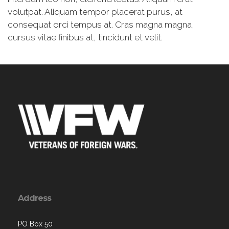
volutpat. Aliquam tempor placerat purus, at
consequat orci tempus at. Cras magna magna,
cursus vitae finibus at, tincidunt et velit.
Address
PO Box 50